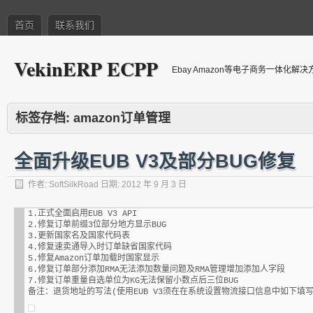
首页
联系我们
VekinERP ECPP
Ebay Amazon等电子商务一体化解
标签存档:
amazon订单管理
全面升级EUB V3及部分BUG修复
作者:
SoftSilkRoad
日期:
2012 年 9 月 3 日
1.正式全面启用EUB V3 API

2.修复订单前缀3位部分地方显示BUG

3.更新国家名及国家代码表

4.修复速卖通导入时订单缺省国家代码

5.修复Amazon订单加载时国家显示

6.修复订单部分添加RMA无法添加数量问题及RMA管理增加添加人字段

7.修复订单重量自选单位为KG无法保留小数点后三位BUG
