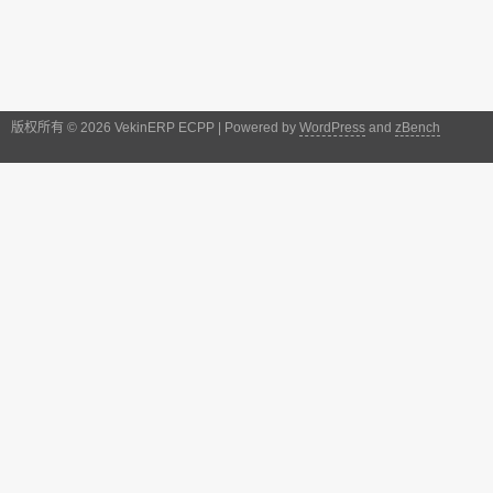
版权所有 © 2026 VekinERP ECPP | Powered by
WordPress
and
zBench