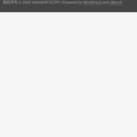
版权所有 © 2026 VekinERP ECPP | Powered by
WordPress
and
zBench