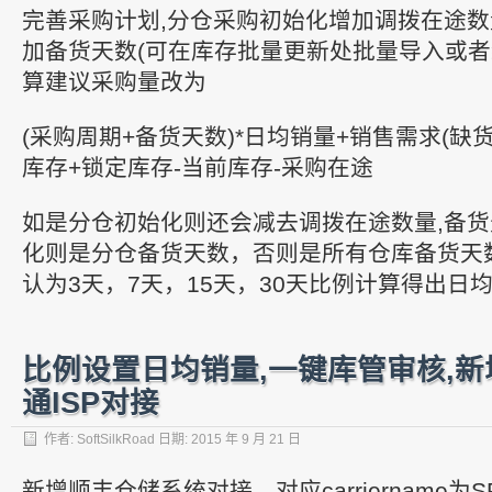
完善采购计划,分仓采购初始化增加调拨在途数
加备货天数(可在库存批量更新处批量导入或者
算建议采购量改为
(采购周期+备货天数)*日均销量+销售需求(缺
库存+锁定库存-当前库存-采购在途
如是分仓初始化则还会减去调拨在途数量,备
化则是分仓备货天数，否则是所有仓库备货天
认为3天，7天，15天，30天比例计算得出日
比例设置日均销量,一键库管审核,新
通ISP对接
作者:
SoftSilkRoad
日期:
2015 年 9 月 21 日
新增顺丰仓储系统对接，对应carriername为