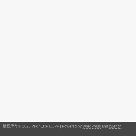
版权所有 © 2026 VekinERP ECPP | Powered by
WordPress
and
zBench