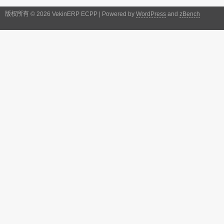
版权所有 © 2026 VekinERP ECPP | Powered by
WordPress
and
zBench