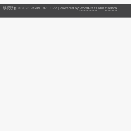
版权所有 © 2026 VekinERP ECPP | Powered by
WordPress
and
zBench