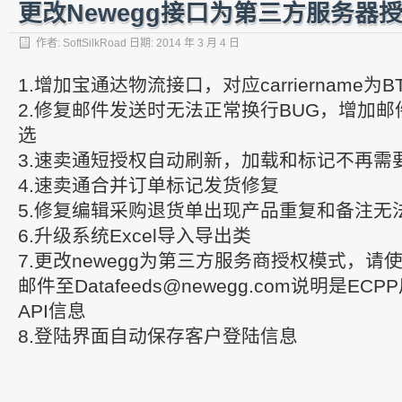
更改Newegg接口为第三方服务器
作者:
SoftSilkRoad
日期:
2014 年 3 月 4 日
1.增加宝通达物流接口，对应carriername为B
2.修复邮件发送时无法正常换行BUG，增加邮
选
3.速卖通短授权自动刷新，加载和标记不再需
4.速卖通合并订单标记发货修复
5.修复编辑采购退货单出现产品重复和备注无法
6.升级系统Excel导入导出类
7.更改newegg为第三方服务商授权模式，请
邮件至Datafeeds@newegg.com说明是E
API信息
8.登陆界面自动保存客户登陆信息