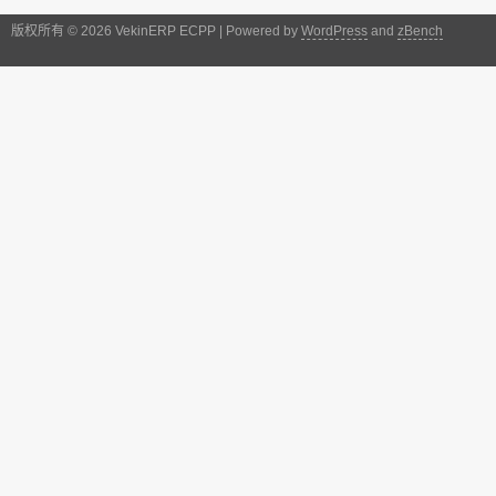
版权所有 © 2026 VekinERP ECPP | Powered by
WordPress
and
zBench